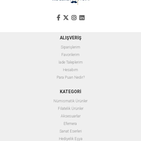
ALIŞVERİŞ
Siparişlerim
Favorilerim
İade Taleplerim
Hesabım
Para Puan Nedir?
KATEGORİ
Nümismatik Ürünler
Filatelik Ürünler
Aksesuarlar
Efemera
Sanat Eserleri
Hediyelik Eşya