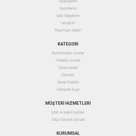
Siparişlerim
Favorilerim
İade Taleplerim
Hesabım
Para Puan Nedir?
KATEGORİ
Nümismatik Ürünler
Filatelik Ürünler
Aksesuarlar
Efemera
Sanat Eserleri
Hediyelik Eşya
MÜŞTERİ HİZMETLERİ
İptal ve İade Koşulları
Sıkça Sorulan Sorular
KURUMSAL