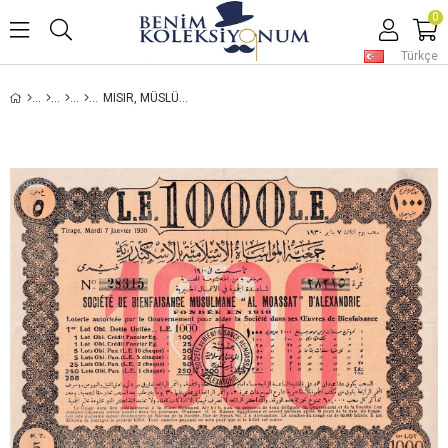
0
Türkçe
MISIR, MÜSLÜMAN HAYIR KURUMU AL-MOASSAT İSKENDERIYE PIYANGO BILETI, 7 OCAK 1930