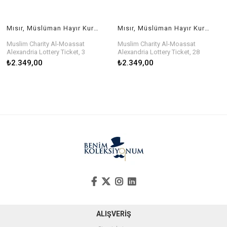
Mısır, Müslüman Hayır Kurumu Al-Moassat İskenderiye Piyango Bileti, 3 Aralık 1928
Mısır, Müslüman Hayır Kurumu Al-Moassat İskenderiye Piyango Bileti, 28 Şubat 1928
Muslim Charity Al-Moassat
Muslim Charity Al-Moassat
Alexandria Lottery Ticket, 3
Alexandria Lottery Ticket, 28
December 1928
February 1928
₺2.349,00
₺2.349,00
ALIŞVERİŞ