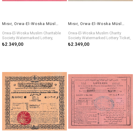
Mısır, Orwa-El-Woska Müslüman Hayır Derneğini Piyango Bileti, 17 Aralık 1930
Mısır, Orwa-El-Woska Müslüman Hayır Derneğini Filigranlı Piyango Bileti, 11 Mart 1931
Orwa-El-Woska Muslim Charitable
Orwa-El-Woska Muslim Charity
Society Watermarked Lottery,
Society Watermarked Lottery Ticket,
December 17 1930
March 11, 1931
₺2.349,00
₺2.349,00