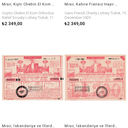
Mısır, Kıpti Chebin El Kom Ortodoks Yardım Cemiyeti Piyango Bileti, 11 Ocak 1930
Mısır, Kahire Fransız Hayır Derneği Piyango Bileti, 15 Aralık 1929
Coptic Chebin El Kom Orthodox
Cairo French Charity Lottery Ticket, 15
Relief Society Lottery Ticket, 11
December 1929
January 1930
₺2.349,00
₺2.349,00
Mısır, İskenderiye ve İllerdeki Uluslararası Acil Tıbbi Yardım Derneği Piyango Bileti, 3 Ocak 1930
Mısır, İskenderiye ve İllerdeki Uluslararası Acil Tıbbi Yardım Derneği Piyango Bileti, 1 Mayıs 1931