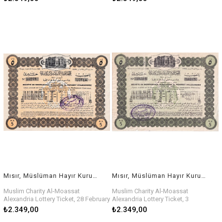
Mısır, Müslüman Hayır Kurumu Al-Moassat İskenderiye Piyango Bileti, 28 Şubat 1928
Mısır, Müslüman Hayır Kurumu Al-Moassat İskenderiye Piyango Bileti, 3 Aralık 1928
Muslim Charity Al-Moassat
Muslim Charity Al-Moassat
Alexandria Lottery Ticket, 28 February
Alexandria Lottery Ticket, 3
1928
December 1928
₺2.349,00
₺2.349,00