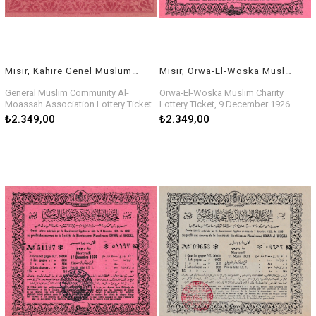
Mısır, Kahire Genel Müslüman Toplumu Al-Moassat Derneği Piyango Bileti, 4 Aralık 1928
Mısır, Orwa-El-Woska Müslüman Hayır Derneğini Piyango Bileti, 16 Aralık 1929
General Muslim Community Al-
Orwa-El-Woska Muslim Charity
Moassah Association Lottery Ticket
Lottery Ticket, 9 December 1926
in Cairo, 4 December 1928
₺2.349,00
₺2.349,00