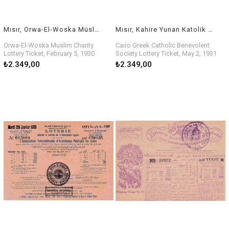
Mısır, Orwa-El-Woska Müslüman Hayır Derneğini Piyango Bileti, 5 Şubat 1930
Mısır, Kahire Yunan Katolik Yarar Derneği Piyango Bileti, 2 Mayıs 1931
Orwa-El-Woska Muslim Charity
Cairo Greek Catholic Benevolent
Lottery Ticket, February 5, 1930
Society Lottery Ticket, May 2, 1931
₺2.349,00
₺2.349,00