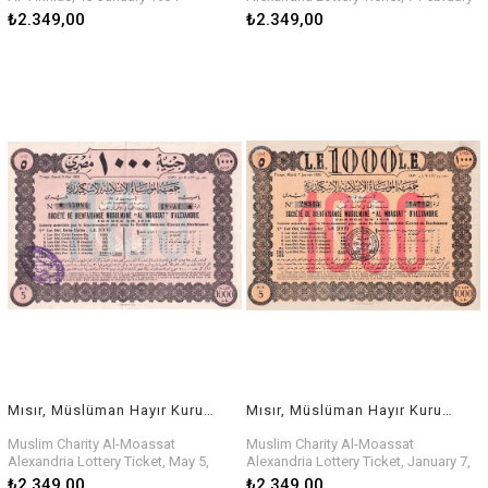
1930
₺2.349,00
₺2.349,00
Mısır, Müslüman Hayır Kurumu Al-Moassat İskenderiye Piyango Bileti, 5 Mayıs 1931
Mısır, Müslüman Hayır Kurumu Al-Moassat İskenderiye Piyango Bileti, 7 Ocak 1930
Muslim Charity Al-Moassat
Muslim Charity Al-Moassat
Alexandria Lottery Ticket, May 5,
Alexandria Lottery Ticket, January 7,
1931
1930
₺2.349,00
₺2.349,00