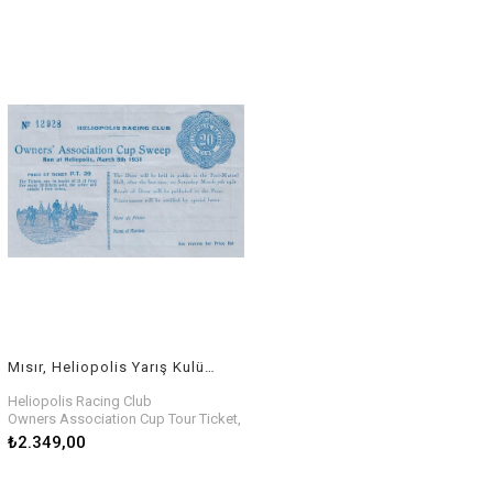
Mısır, Heliopolis Yarış Kulübü, Bileti, 8 Mart 1931
Heliopolis Racing Club
Owners Association Cup Tour Ticket,
8 March 1931
₺2.349,00