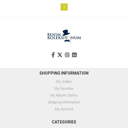
1
SHOPPING INFORMATION
My Orders
My Favorites
My Return Claims
Shipping Information
My Account
CATEGORIES