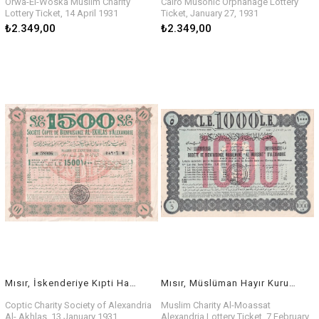
Orwa-El-Woska Muslim Charity
Cairo Musonic Orphanage Lottery
Lottery Ticket, 14 April 1931
Ticket, January 27, 1931
₺2.349,00
₺2.349,00
Mısır, İskenderiye Kıpti Hayır Derneği Al-Akhlas, 13 Ocak 1931
Mısır, Müslüman Hayır Kurumu Al-Moassat İskenderiye Piyango Bileti, 7 Şubat 1930
Coptic Charity Society of Alexandria
Muslim Charity Al-Moassat
Al- Akhlas, 13 January 1931
Alexandria Lottery Ticket, 7 February