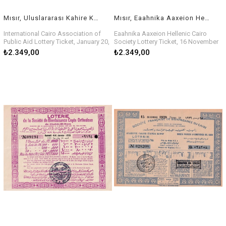
Mısır, Uluslararası Kahire Kamu Yardımı Birliği Piyango Bileti, 20 Ocak 1931
Mısır, Eaahnika Aaxeion Hellen Kahire topluluğu Piyango Bileti, 16 Kasım 1929
International Cairo Association of
Eaahnika Aaxeion Hellenic Cairo
Public Aid Lottery Ticket, January 20,
Society Lottery Ticket, 16 November
1931
1929
₺2.349,00
₺2.349,00