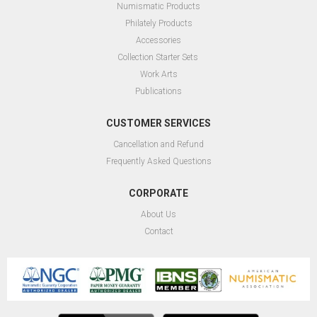
Numismatic Products
Philately Products
Accessories
Collection Starter Sets
Work Arts
Publications
CUSTOMER SERVICES
Cancellation and Refund
Frequently Asked Questions
CORPORATE
About Us
Contact