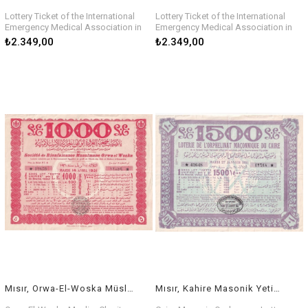
Lottery Ticket of the International
Lottery Ticket of the International
Emergency Medical Association in
Emergency Medical Association in
Alexandria and Provinces, January 3,
Alexandria and Provinces, 1 May
₺2.349,00
₺2.349,00
1930
1931
Mısır, Orwa-El-Woska Müslüman Hayır Derneğini Piyango Bileti, 14 Nisan 1931
Mısır, Kahire Masonik Yetimhane Piyango Bileti, 27 Ocak 1931