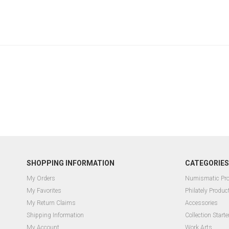
SHOPPING INFORMATION
CATEGORIES
My Orders
Numismatic Pr
My Favorites
Philately Produc
My Return Claims
Accessories
Shipping Information
Collection Starte
My Account
Work Arts