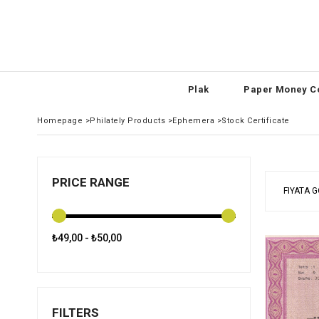
Plak
Paper Money Co
Homepage
>
Philately Products
>
Ephemera
>
Stock Certificate
PRICE RANGE
FIYATA 
₺49,00 - ₺50,00
FILTERS