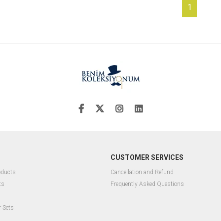
1
CUSTOMER SERVICES
oducts
Cancellation and Refund
ts
Frequently Asked Questions
r Sets