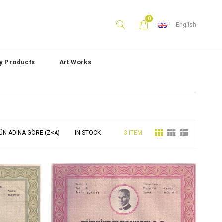
0
English
ly Products
Art Works
ÜN ADINA GÖRE (Z<A)
IN STOCK
3 ITEM