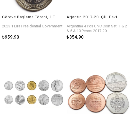
Göreve Başlama Töreni, 1 TL 2023, ÇİL Tedavül Hatıra Parası
Arjantin 2017-20, ÇİL Eski Yabancı Madeni Para Seti
2023 1 Lira Presidential Government
Argentina 4 Pcs UNC Coin Set, 1 & 2
& 5 & 10 Pesos 2017-20
₺959,90
₺354,90