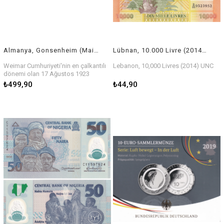
Almanya, Gonsenheim (Mainz), 500.000 Mark (1923) - Hiperenflasyon Notgeldi (ÇİL)
Lübnan, 10.000 Livre (2014) ÇİL Eski Yabancı Kağıt Para
Weimar Cumhuriyeti'nin en çalkantılı
Lebanon, 10,000 Livres (2014) UNC
dönemi olan
17 Ağustos 1923
tarihinde, Mainz ilçesine bağlı
₺499,90
₺44,90
Gonsenheim Belediyesi
tarafından
basılan
500.000 Mark
değerindeki
nadir acil durum parası