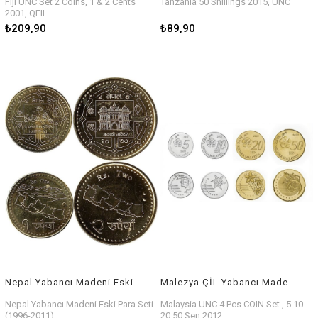
Fiji UNC Set 2 Coins, 1 & 2 Cents
Tanzania 50 Shillings 2015, UNC
2001, QEII
₺209,90
₺89,90
Nepal Yabancı Madeni Eski Para Seti (2020)
Malezya ÇİL Yabancı Madeni Eski Para Seti (2022)
Nepal Yabancı Madeni Eski Para Seti
Malaysia UNC 4 Pcs COIN Set , 5 10
(1996-2011)
20 50 Sen 2012