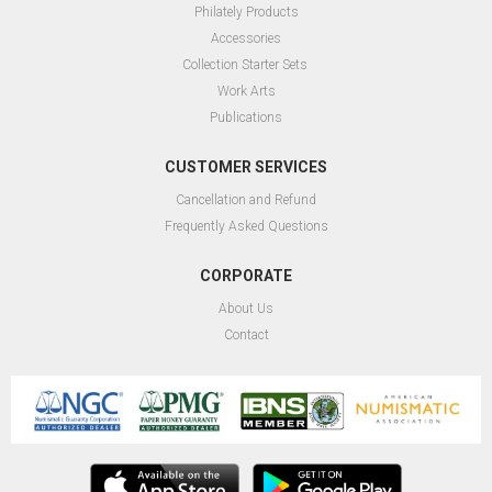
Philately Products
Accessories
Collection Starter Sets
Work Arts
Publications
CUSTOMER SERVICES
Cancellation and Refund
Frequently Asked Questions
CORPORATE
About Us
Contact