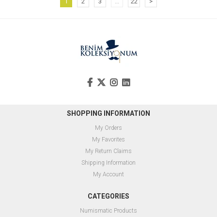
1
2
3
...
22
>
SHOPPING INFORMATION
My Orders
My Favorites
My Return Claims
Shipping Information
My Account
CATEGORIES
Numismatic Products